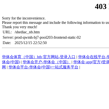
403
Sorry for the inconvenience.
Please report this message and include the following information to us
Thank you very much!
URL:
/shediac_nb.htm
Server:
prod-qwmh-bj7-pool203-frontend-static-02
Date:
2025/12/15 22:52:50
华体会体育（中国）hth·官方网站-登录入口
|
华体会在线平台-
体会(中国)
|
华体会开户-华体会（中国）
|
华体会·app(官方)登
网
|
华体会平台-华体会(中国)一站式服务平台
|