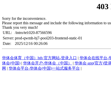
403
Sorry for the inconvenience.
Please report this message and include the following information to us
Thank you very much!
URL:
/intro/tel:020-87566596
Server:
prod-qwmh-bj7-pool203-frontend-static-01
Date:
2025/12/16 00:26:06
华体会体育（中国）hth·官方网站-登录入口
|
华体会在线平台-
体会(中国)
|
华体会开户-华体会（中国）
|
华体会·app(官方)登
网
|
华体会平台-华体会(中国)一站式服务平台
|